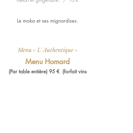
/ 16 €
Le moka et ses mignardises.
Menu « L' Authentique »
Menu Homard
(Par table entière) 95 € (forfait vins
50 €)
Salade de homard
En taboulé de chou-fleur, fraîcheur
orientale.
/
28
€