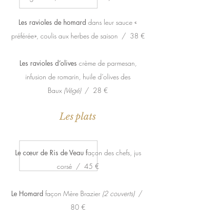
Les ravioles de homard
dans leur sauce «
préférée», coulis aux herbes de saison / 38 €
Les ravioles d’olives
crème de parmesan,
infusion de romarin, huile d’olives des
Baux
(Végé)
/ 28 €
Les plats
Le cœur de Ris de Veau f
açon des chefs, jus
corsé / 45 €
Le Homard
façon Mère Brazier
(2 couverts)
/
80 €