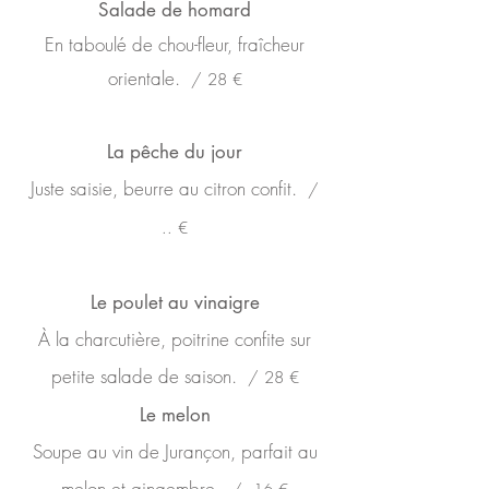
Salade de homard
En taboulé de chou-fleur, fraîcheur
orientale.
/
28
€
La pêche du jour
Juste saisie, beurre au citron confit.
/
..
€
Le poulet au vinaigre
À la charcutière, poitrine confite sur
petite salade de saison.
/ 28 €
Le melon
Soupe au vin de Jurançon, parfait au
melon et gingembre
.